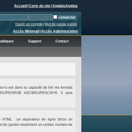
Accueil
|
Carte du site
|
Anglais
Anglais
Ouvrir un compte
|
Mot de passe oublié
Accès Webmail
|
Accès Administration
ubliques
Support
Contact
i-ci est dans la capacité de lire les formats
II85/JPEGRGB ASCII85/JPEGCMYK. Il sera
r le HTML : un séparateur de ligne (force un
met de garder seulement un certain nombre de