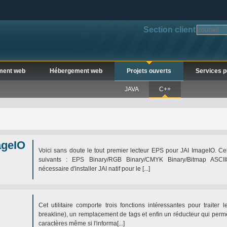
Section client
ment web
Hébergement web
Projets ouverts
Services p
JAVA
C++
ageIO
Voici sans doute le tout premier lecteur EPS pour JAI ImageIO. Celu
suivants : EPS Binary/RGB Binary/CMYK Binary/Bitmap ASC
nécessaire d'installer JAI natif pour le [...]
Cet utilitaire comporte trois fonctions intéressantes pour traite
breakline), un remplacement de tags et enfin un réducteur qui per
caractères même si l'informa[...]