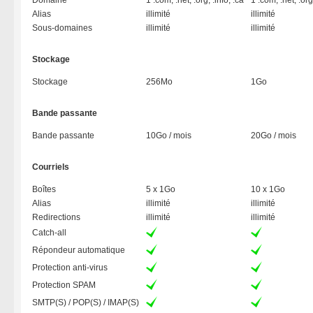
Domaine
1 .com, .net, .org, .info, .ca
1 .com, .net, .org,
Alias
illimité
illimité
Sous-domaines
illimité
illimité
Stockage
Stockage
256Mo
1Go
Bande passante
Bande passante
10Go / mois
20Go / mois
Courriels
Boîtes
5 x 1Go
10 x 1Go
Alias
illimité
illimité
Redirections
illimité
illimité
Catch-all
Répondeur automatique
Protection anti-virus
Protection SPAM
SMTP(S) / POP(S) / IMAP(S)