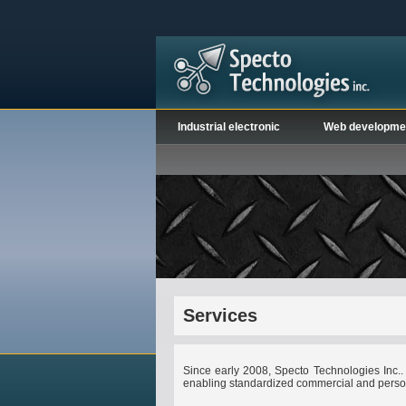
Industrial electronic
Web developme
Services
Since early 2008, Specto Technologies Inc.. 
enabling standardized commercial and pers