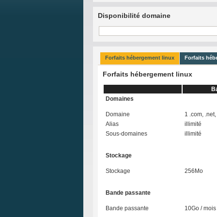
Disponibilité domaine
Forfaits hébergement linux
Forfaits hé
Forfaits hébergement linux
B
Domaines
Domaine
1 .com, .net, 
Alias
illimité
Sous-domaines
illimité
Stockage
Stockage
256Mo
Bande passante
Bande passante
10Go / mois