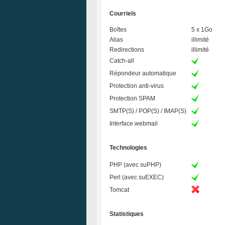
Courriels
Boîtes
5 x 1Go
Alias
illimité
Redirections
illimité
Catch-all
Répondeur automatique
Protection anti-virus
Protection SPAM
SMTP(S) / POP(S) / IMAP(S)
Interface webmail
Technologies
PHP (avec suPHP)
Perl (avec suEXEC)
Tomcat
Statistiques