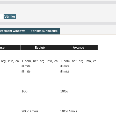
bergement windows
Forfaits sur mesure
ase
Évolué
Avancé
.org, .info, .ca
1 .com, .net, .org, .info, .ca
1 .com, .net, .org, .info, .ca
illimité
illimité
illimité
illimité
1Go
10Go
20Go / mois
50Go / mois