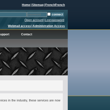
Home
|
Sitemap
|
French
French
Open account
|
Lost password
Webmail access
|
Administration Access
upport
Contact
vices in the industry, these services are now