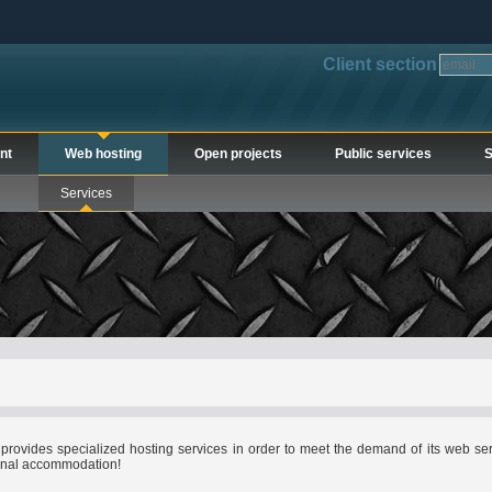
Client section
nt
Web hosting
Open projects
Public services
S
Services
provides specialized hosting services in order to meet the demand of its web ser
onal accommodation!