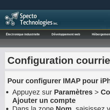
Électronique industrielle
Développement web
Hébergemen
Configuration courri
Pour configurer IMAP pour iPh
Appuyez sur
Paramètres
>
Co
Ajouter un compte
Dans la zone
Nom
, saisissez